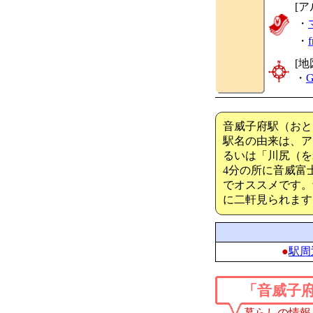
[ア
・
・
[地
・
G
音威子府駅（おと
駅名の由来は、アイ
るいは「川尻（を
4分の所に音威富
でオススメです。
に二軒見られます
●
駅周
「音威子
暮らしの情報