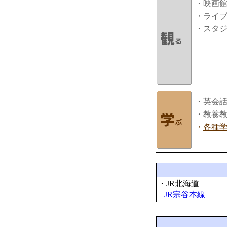
・映画
・ライ
・スタ
・英会
・教養
・
各種
・JR北海道
JR宗谷本線