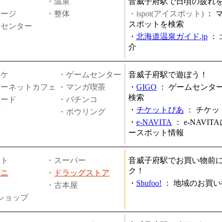
・温泉
音威子府駅で日頃の疲れ
サージ
・整体
・ispot(アイスポット)
：
スポットを検索
スセンター
・
北海道温泉ガイド.jp
：
介
オケ
・ゲームセンター
音威子府駅で遊ぼう！
ターネットカフェ
・マンガ喫茶
・
GIGO
：
ゲームセンタ
検索
ヤード
・パチンコ
・
チケットぴあ
：
チケッ
ル
・ボウリング
・
e-NAVITA
：
e-NAVI
ースポット情報
ート
・スーパー
音威子府駅でお買い物前
ク！
ビニ
・
ドラッグストア
・
Shufoo!
：
地域のお買い
・古本屋
円ショップ