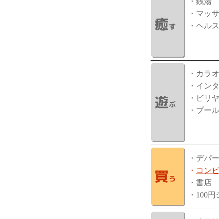
・銭湯
・マッ
・ヘル
・カラ
・イン
・ビリ
・プー
・デパ
・
コン
・書店
・100