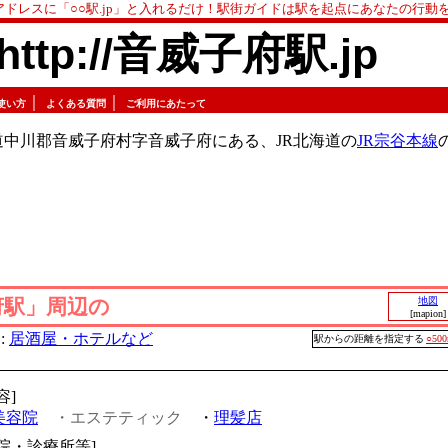
アドレスに「○○駅.jp」と入れるだけ！駅街ガイドは駅を起点にあなたの行動
http://音威子府駅.jp
｜
｜
使い方
よくある質問
ご利用にあたって
中川郡音威子府村字音威子府にある、JR北海道の
JR宗谷本線
府駅」周辺の
地図
[mapion]
:
居酒屋・ホテルなど
駅からの距離を指定する
○50
容]
美容院
・エステティック
・
理髪店
病院・診療所等]