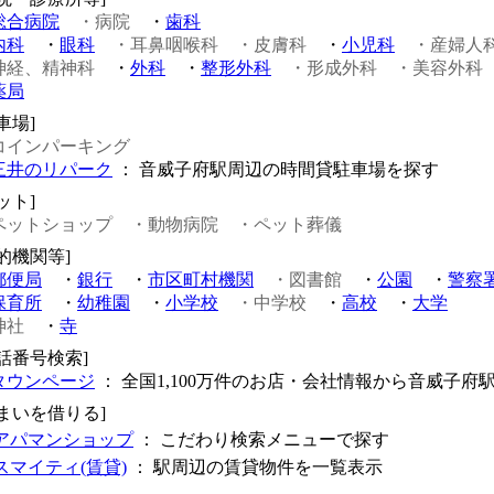
総合病院
・病院
・
歯科
内科
・
眼科
・耳鼻咽喉科
・皮膚科
・
小児科
・産婦人
神経、精神科
・
外科
・
整形外科
・形成外科
・美容外科
薬局
車場]
コインパーキング
三井のリパーク
： 音威子府駅周辺の時間貸駐車場を探す
ット]
ペットショップ
・動物病院
・ペット葬儀
的機関等]
郵便局
・
銀行
・
市区町村機関
・図書館
・
公園
・
警察
保育所
・
幼稚園
・
小学校
・中学校
・
高校
・
大学
神社
・
寺
電話番号検索]
タウンページ
： 全国1,100万件のお店・会社情報から音威子府
住まいを借りる]
アパマンショップ
： こだわり検索メニューで探す
スマイティ(賃貸)
： 駅周辺の賃貸物件を一覧表示