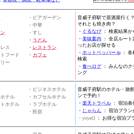
屋
・ビアガーデン
音威子府駅で居酒屋行く
それとも焼き肉？
・中華
・
ぐるなび
：
検索結果か
メン
・すし
・
美味案内
：
全店ルート
・
うどん
ったお店が探せる
ミレス
・
レストラン
・
ホットペッパー.jp
：
各
ストフード
・
カフェ
検索
バリー
・
食べログ
：
みんなのク
ング
ル
・ビジネスホテル
音威子府駅のホテル・旅
ンで予約！
ィホテル
・カプセルホテル
・
楽天トラベル
：
宿泊条
ートホテル
・ラブホテル
・
じゃらん
：
宿泊プラン
・民宿
・yoyaQ
：
お得な宿泊プ