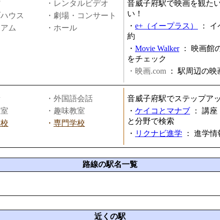
館
・レンタルビデオ
音威子府駅で映画を観た
い！
ブハウス
・劇場・コンサート
・
e+（イープラス）
：
イ
ジアム
・ホール
約
・
Movie Walker
：
映画館
をチェック
・映画.com
：
駅周辺の映
話
・外国語会話
音威子府駅でステップア
教室
・趣味教室
・
ケイコとマナブ
：
講座
と分野で検索
学校
・
専門学校
・
リクナビ進学
：
進学情
路線の駅名一覧
近くの駅