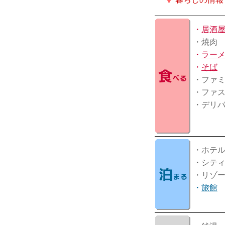
・
居酒
・焼肉
・
ラー
・
そば
・ファ
・ファ
・デリ
・ホテ
・シテ
・リゾ
・
旅館