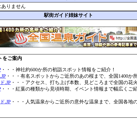
はありません
駅街ガイド姉妹サイト
トをご案内
P
・・・神社約600か所の初詣スポット情報をご紹介！
JP
・・・有名スポットからご近所のあの桜まで、全国1400か
.JP
・・・アクセス、打ち上げ本数、見どころまで全国の花
P
・・・紅葉の種類から見頃時期、イベント情報まで幅広くご
.JP
・・・人気温泉からご近所の意外な温泉まで、全国各地