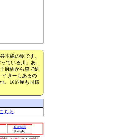
宗谷本線の駅です。
にごっている川」あ
子府駅から車で約
ナイターもあるの
れ、居酒屋も同様
こちら
航空写真
[Google]
0m以内
○2km以内
●5km以内