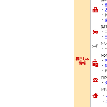
・
・
・
・
[駐
・
・
[ペ
・
[公
・
・
・
[
・
[
・
・