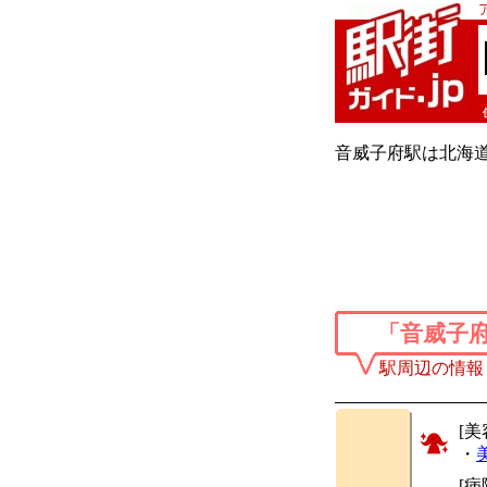
音威子府駅は北海道
「音威子
駅周辺の情報
[美
・
[