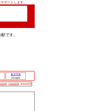
をサポートします。
の駅です。
航空写真
[Google]
0m以内
○2km以内
●5km以内