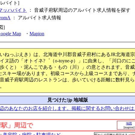
ルバイト]
マッハバイト
： 音威子府駅周辺のアルバイト求人情報を探す
fromA
：
アルバイト求人情報
図]
oogle Map
・
Mapion
いねっぷえき）は、北海道中川郡音威子府村にあるJR北海道
ヌ語の「オトイネ?゜（o-toyne-p）」に由来し、「川口の
歩くと）・泥んこである・もの（川）」の意とされます。音威
士スキー場があります。初級コースから上級コースまであり、
音威子府駅周辺のレストランは、歩いていける距離に数軒見ら
。
見つけた!jp 地域版
辺のあなたのお店を紹介します。掲載に関するお問い合わせは
府駅」周辺で
地図
[mapion]
:
美容院・病院・駐車場など
駅からの距離を指定する
○50