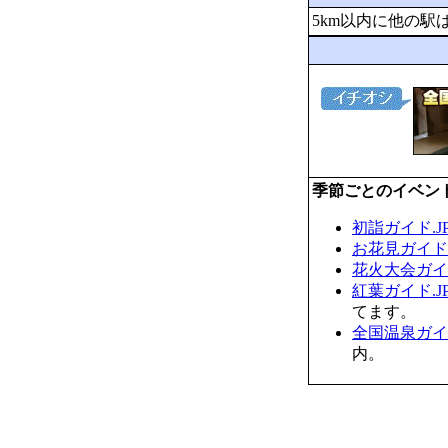
5km以内に他の駅
季節ごとのイベン
初詣ガイド.J
お花見ガイド.
花火大会ガイド
紅葉ガイド.J
てます。
全国温泉ガイド
内。